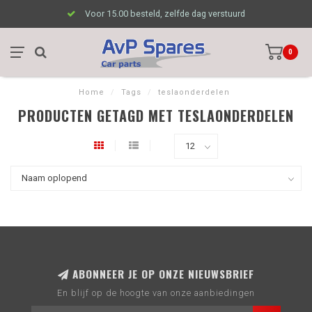
Voor 15.00 besteld, zelfde dag verstuurd
0
Home
/
Tags
/
teslaonderdelen
PRODUCTEN GETAGD MET TESLAONDERDELEN
ABONNEER JE OP ONZE NIEUWSBRIEF
En blijf op de hoogte van onze aanbiedingen