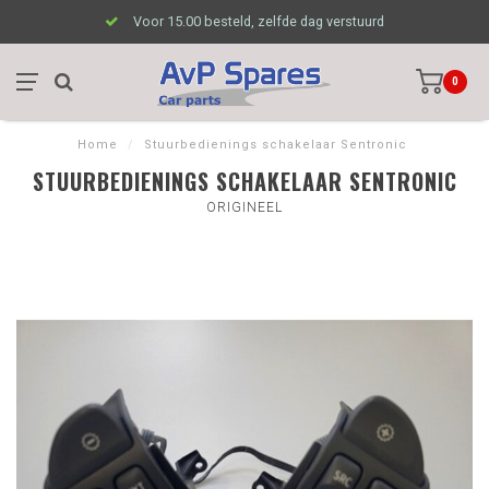
Voor 15.00 besteld, zelfde dag verstuurd
0
Home
/
Stuurbedienings schakelaar Sentronic
STUURBEDIENINGS SCHAKELAAR SENTRONIC
ORIGINEEL