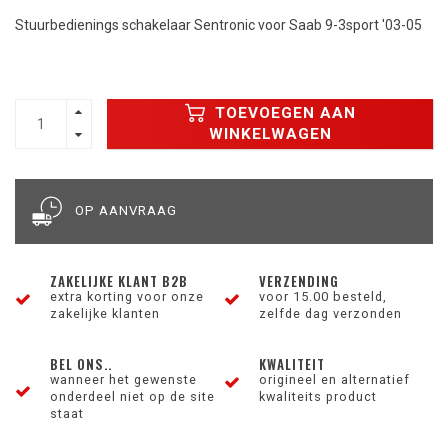
Stuurbedienings schakelaar Sentronic voor Saab 9-3sport '03-05
TOEVOEGEN AAN
WINKELWAGEN
OP AANVRAAG
ZAKELIJKE KLANT B2B
VERZENDING
extra korting voor onze
voor 15.00 besteld,
zakelijke klanten
zelfde dag verzonden
BEL ONS..
KWALITEIT
wanneer het gewenste
origineel en alternatief
onderdeel niet op de site
kwaliteits product
staat