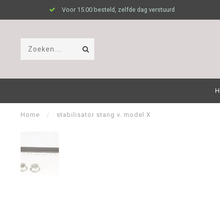
Voor 15.00 besteld, zelfde dag verstuurd
H
Home
/
stabilisator stang v. model X