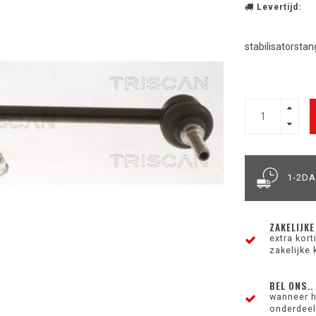
Levertijd:
stabilisatorstan
1-2D
ZAKELIJKE
extra kor
zakelijke 
BEL ONS..
wanneer h
onderdeel 