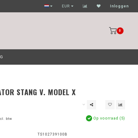
Garagehouders nog scherpere prijzen
EUR
Inloggen
0
OG
ATOR STANG V. MODEL X
Op voorraad (5)
cl. btw
TS102739100B