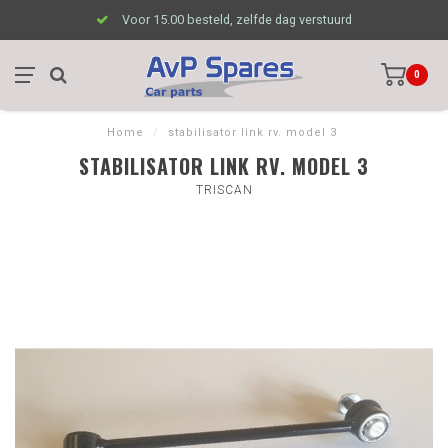
Voor 15.00 besteld, zelfde dag verstuurd
0
Home
/
stabilisator link rv. model 3
STABILISATOR LINK RV. MODEL 3
TRISCAN