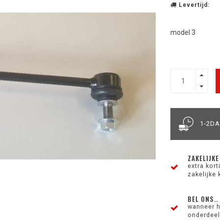
Levertijd:
model 3
1-2D
ZAKELIJKE
extra kor
zakelijke 
BEL ONS..
wanneer h
onderdeel 