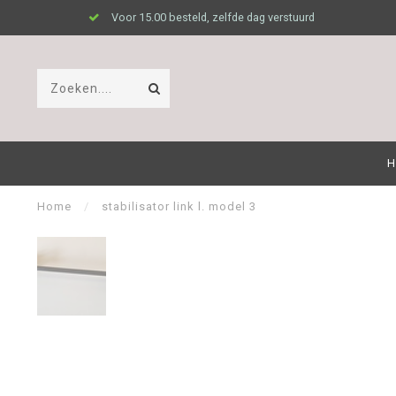
Voor 15.00 besteld, zelfde dag verstuurd
H
Home
/
stabilisator link l. model 3