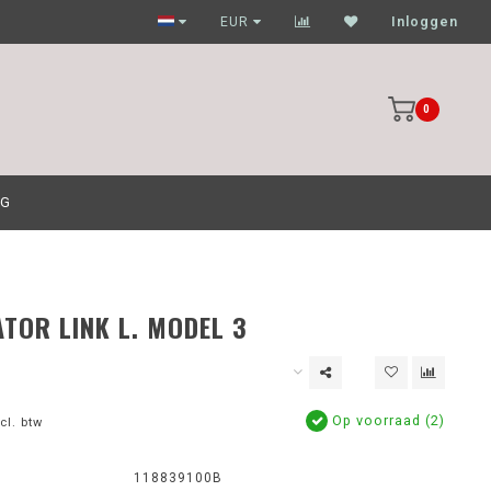
Garagehouders nog scherpere prijzen
EUR
Inloggen
0
OG
ATOR LINK L. MODEL 3
Op voorraad (2)
cl. btw
118839100B