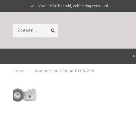
Voor 15.00 besteld, zelfde dag verstuurd
H
Home
/
spanner multisnaar B205/235