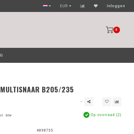
Garagehouders nog scherpere prijzen
EUR
Inloggen
0
OG
 MULTISNAAR B205/235
Op voorraad (2)
cl. btw
4898755