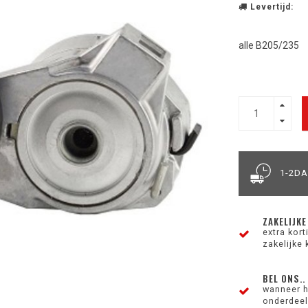
Levertijd:
alle B205/235
1-2D
ZAKELIJKE
extra kor
zakelijke 
BEL ONS..
wanneer h
onderdeel 