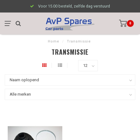
Voor 15.00 besteld, zelfde dag verstuurd
0
Home
/
Transmissie
TRANSMISSIE