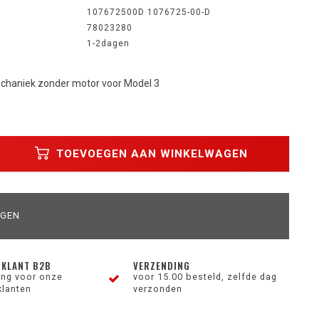
107672500D 1076725-00-D
78023280
1-2dagen
echaniek zonder motor voor Model 3
TOEVOEGEN AAN WINKELWAGEN
AGEN
 KLANT B2B
VERZENDING
ting voor onze
voor 15.00 besteld, zelfde dag
klanten
verzonden