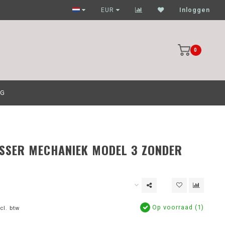
Garagehouders nog scherpere prijzen
EUR
Inloggen
0
OG
SSER MECHANIEK MODEL 3 ZONDER
Op voorraad (1)
cl. btw