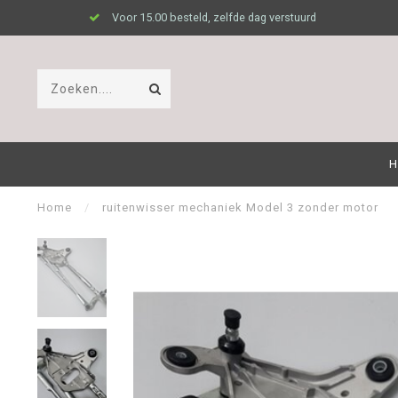
Voor 15.00 besteld, zelfde dag verstuurd
H
Home
/
ruitenwisser mechaniek Model 3 zonder motor