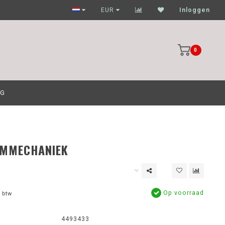
Garagehouders nog scherpere prijzen
EUR
Inloggen
0
OG
AMMECHANIEK
Op voorraad
 btw
4493433