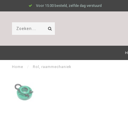
Voor 15.00 besteld, zelfde dag verstuurd
H
Home
/
Rol, raammechaniek