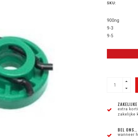
SKU:
900ng
9-3
9-5
ZAKELIJKE
extra kor
zakelijke 
BEL ONS..
wanneer h