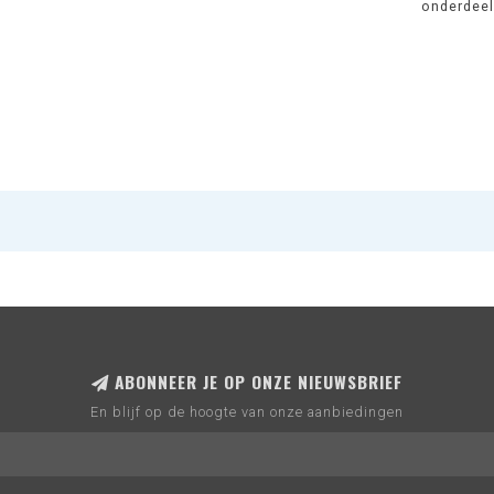
onderdeel 
ABONNEER JE OP ONZE NIEUWSBRIEF
En blijf op de hoogte van onze aanbiedingen