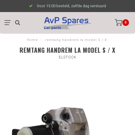
Voor 15.00 besteld, zelfde dag verstuurd
0
Home
/
remtang handrem la model S / X
REMTANG HANDREM LA MODEL S / X
ELSTOCK