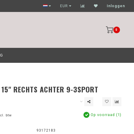
Garagehouders nog scherpere prijzen
EUR
Inloggen
0
OG
15" RECHTS ACHTER 9-3SPORT
Op voorraad (1)
cl. btw
93172183