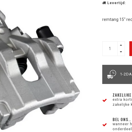
Levertijd:
remtang 15" rec
1-2D
ZAKELIJKE
extra kor
zakelijke 
BEL ONS..
wanneer h
onderdeel 