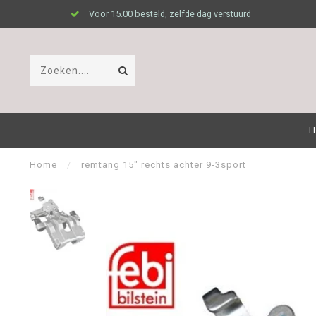
Voor 15.00 besteld, zelfde dag verstuurd
H
Home
/
remtang 15" rechts achter 9-3sport