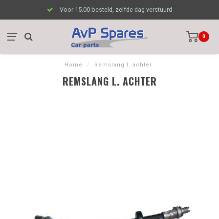
Voor 15.00 besteld, zelfde dag verstuurd
0
Home
/
Remslang l. achter
REMSLANG L. ACHTER