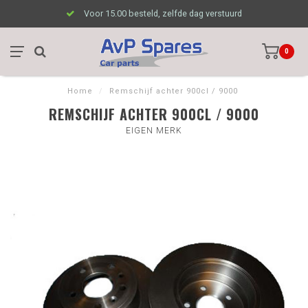
Voor 15.00 besteld, zelfde dag verstuurd
0
Home
/
Remschijf achter 900cl / 9000
REMSCHIJF ACHTER 900CL / 9000
EIGEN MERK