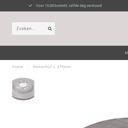
Voor 15.00 besteld, zelfde dag verstuurd
H
Home
/
Remschijf v. 276mm