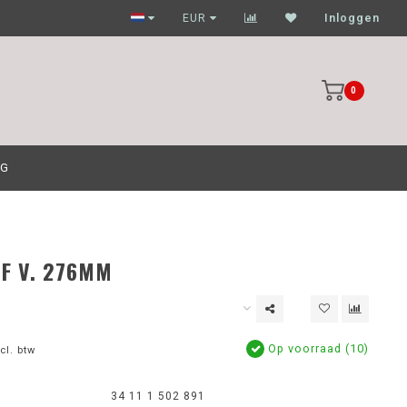
Garagehouders nog scherpere prijzen
EUR
Inloggen
0
OG
F V. 276MM
Op voorraad (10)
cl. btw
34 11 1 502 891