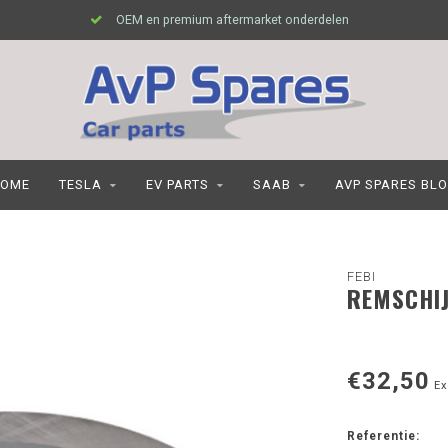
OEM en premium aftermarket onderdelen
OME
TESLA
EV PARTS
SAAB
AVP SPARES BL
FEBI
REMSCHIJ
€32,50
Ex
Referentie: