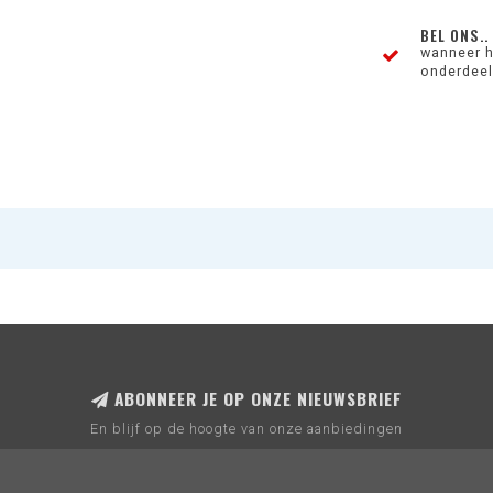
BEL ONS..
wanneer h
onderdeel 
ABONNEER JE OP ONZE NIEUWSBRIEF
En blijf op de hoogte van onze aanbiedingen