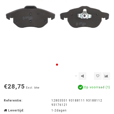
€28,75
Op voorraad (1)
Excl. btw
Referentie:
12803551 93188111 93188112
93176121
Levertijd:
1-2dagen