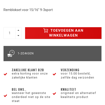
Remblokset voor 15/16" 9-3sport
TOEVOEGEN AAN
WINKELWAGEN
1-2DAGEN
ZAKELIJKE KLANT B2B
VERZENDING
extra korting voor onze
voor 15.00 besteld,
zakelijke klanten
zelfde dag verzonden
BEL ONS..
KWALITEIT
wanneer het gewenste
origineel en alternatief
onderdeel niet op de site
kwaliteits product
staat