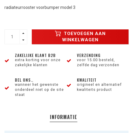
radiateurrooster voorbumper model 3
TOEVOEGEN AAN
WINKELWAGEN
ZAKELIJKE KLANT B2B
VERZENDING
extra korting voor onze
voor 15.00 besteld,
zakelijke klanten
zelfde dag verzonden
BEL ONS..
KWALITEIT
wanneer het gewenste
origineel en alternatief
onderdeel niet op de site
kwaliteits product
staat
INFORMATIE