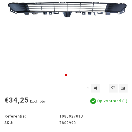
€34,25
Op voorraad (1)
Excl. btw
Referentie:
108592701D
SKU:
7802990