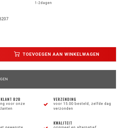
1-2dagen
 B207
TOEVOEGEN AAN WINKELWAGEN
AGEN
 KLANT B2B
VERZENDING
ting voor onze
voor 15.00 besteld, zelfde dag
klanten
verzonden
KWALITEIT
et gewenste
origineel en alternatief