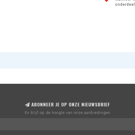
onderdeel 
ABONNEER JE OP ONZE NIEUWSBRIEF
En blijf op de hoogte van onze aanbiedingen