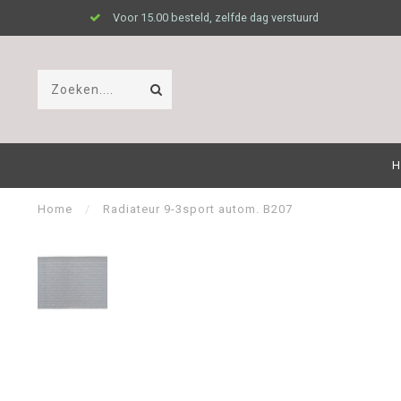
Voor 15.00 besteld, zelfde dag verstuurd
H
Home
/
Radiateur 9-3sport autom. B207