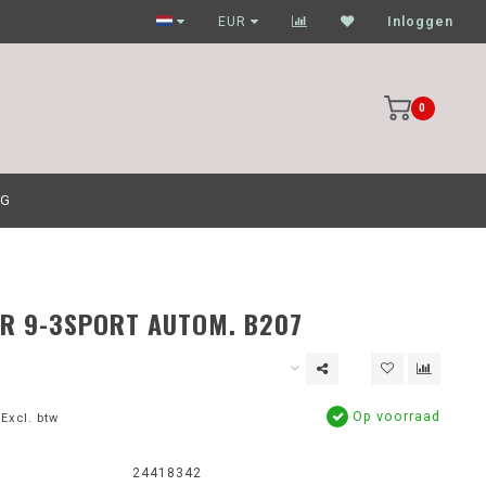
Garagehouders nog scherpere prijzen
EUR
Inloggen
0
OG
R 9-3SPORT AUTOM. B207
Op voorraad
Excl. btw
24418342