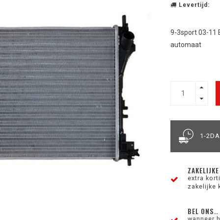
Levertijd:
9-3sport 03-11
automaat
1-2D
ZAKELIJKE
extra kor
zakelijke 
BEL ONS..
wanneer h