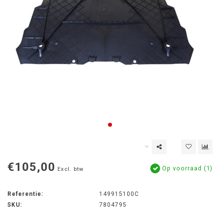
€105,00
Op voorraad (1)
Excl. btw
Referentie:
149915100C
SKU:
7804795