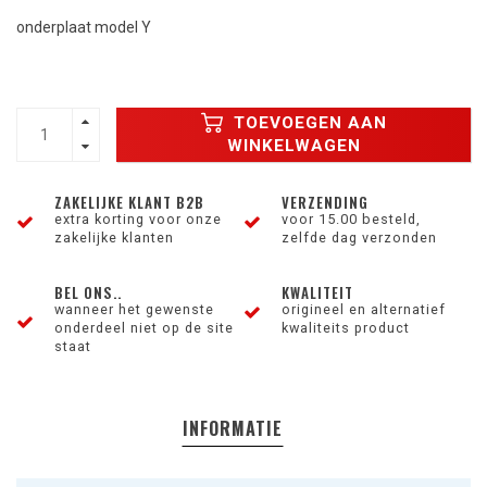
onderplaat model Y
TOEVOEGEN AAN
WINKELWAGEN
ZAKELIJKE KLANT B2B
VERZENDING
extra korting voor onze
voor 15.00 besteld,
zakelijke klanten
zelfde dag verzonden
BEL ONS..
KWALITEIT
wanneer het gewenste
origineel en alternatief
onderdeel niet op de site
kwaliteits product
staat
INFORMATIE