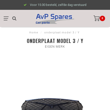
Voor 15.00 besteld, zelfde dag verstuurd
0
Home
/
onderplaat model 3 / Y
ONDERPLAAT MODEL 3 / Y
EIGEN MERK