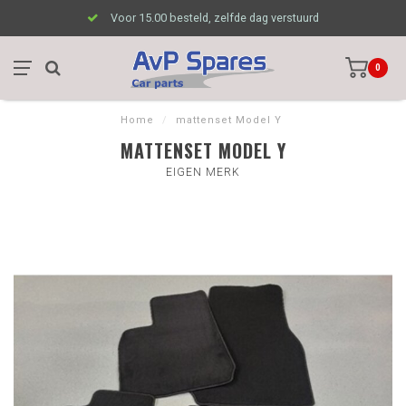
Voor 15.00 besteld, zelfde dag verstuurd
0
Home
/
mattenset Model Y
MATTENSET MODEL Y
EIGEN MERK