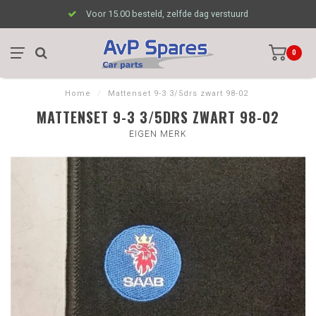
Voor 15.00 besteld, zelfde dag verstuurd
0
Home
/
Mattenset 9-3 3/5drs zwart 98-02
MATTENSET 9-3 3/5DRS ZWART 98-02
EIGEN MERK