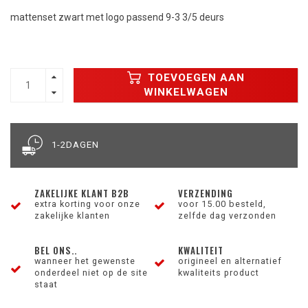
mattenset zwart met logo passend 9-3 3/5 deurs
TOEVOEGEN AAN
WINKELWAGEN
1-2DAGEN
ZAKELIJKE KLANT B2B
VERZENDING
extra korting voor onze
voor 15.00 besteld,
zakelijke klanten
zelfde dag verzonden
BEL ONS..
KWALITEIT
wanneer het gewenste
origineel en alternatief
onderdeel niet op de site
kwaliteits product
staat