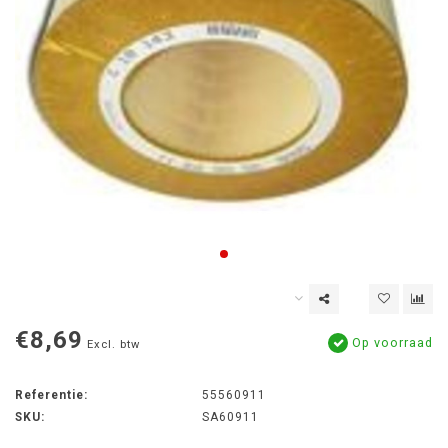
€8,69
Op voorraad
Excl. btw
Referentie:
55560911
SKU:
SA60911