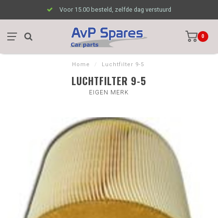
Voor 15.00 besteld, zelfde dag verstuurd
0
Home
/
Luchtfilter 9-5
LUCHTFILTER 9-5
EIGEN MERK