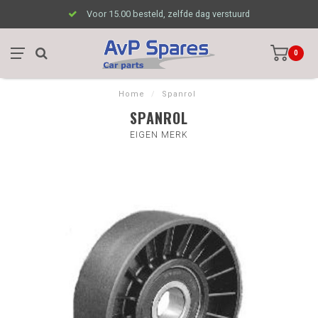
Voor 15.00 besteld, zelfde dag verstuurd
0
Home
/
Spanrol
SPANROL
EIGEN MERK