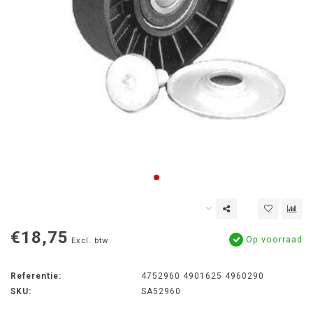
€18,75
Op voorraad
Excl. btw
Referentie:
4752960 4901625 4960290
SKU:
SA52960