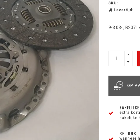
SKU:
Levertijd:
9-3 03- , B207 
OP A
ZAKELIJKE
extra kor
zakelijke 
BEL ONS..
wanneer h