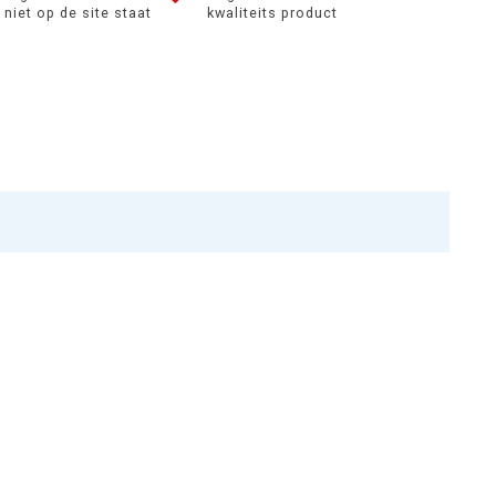
niet op de site staat
kwaliteits product