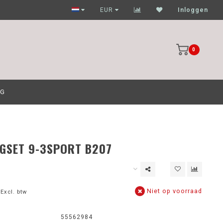
Garagehouders nog scherpere prijzen
EUR
Inloggen
0
OG
GSET 9-3SPORT B207
Niet op voorraad
Excl. btw
55562984