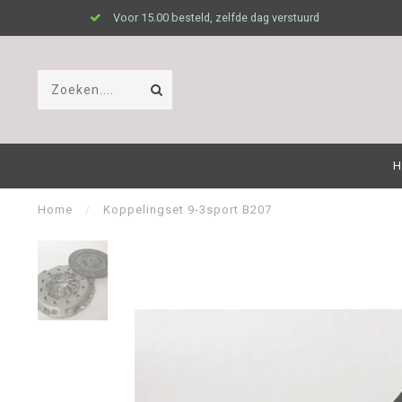
Voor 15.00 besteld, zelfde dag verstuurd
H
Home
/
Koppelingset 9-3sport B207