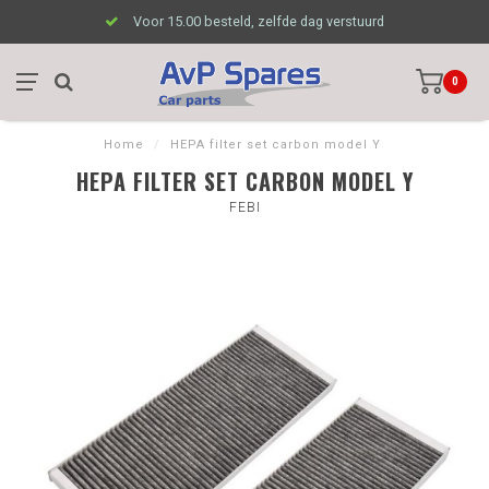
Voor 15.00 besteld, zelfde dag verstuurd
0
Home
/
HEPA filter set carbon model Y
HEPA FILTER SET CARBON MODEL Y
FEBI