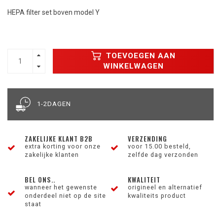
HEPA filter set boven model Y
TOEVOEGEN AAN
WINKELWAGEN
1-2DAGEN
ZAKELIJKE KLANT B2B
VERZENDING
extra korting voor onze
voor 15.00 besteld,
zakelijke klanten
zelfde dag verzonden
BEL ONS..
KWALITEIT
wanneer het gewenste
origineel en alternatief
onderdeel niet op de site
kwaliteits product
staat