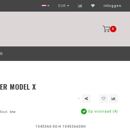
Garagehouders nog scherpere prijzen
EUR
Inloggen
0
OG
TER MODEL X
Op voorraad (4)
Excl. btw
1045566-00-H 104556600H