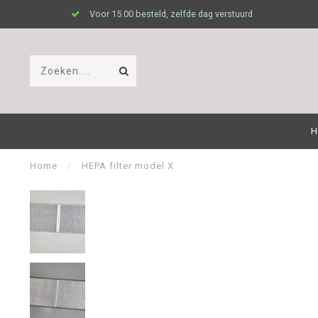
Voor 15.00 besteld, zelfde dag verstuurd
H
Home
/
HEPA filter model X