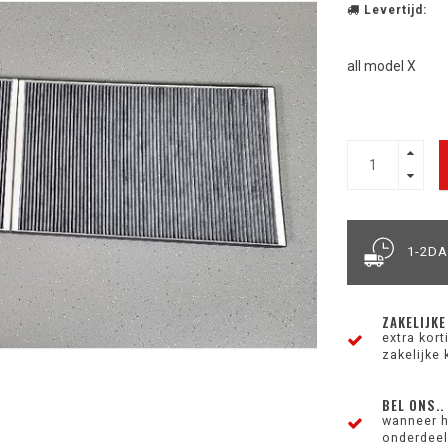
Levertijd:
all model X
1-2D
ZAKELIJKE
extra kor
zakelijke 
BEL ONS..
wanneer h
onderdeel 