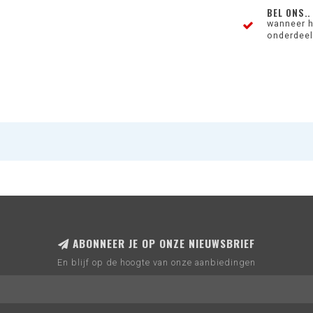
BEL ONS..
wanneer h
onderdeel 
ABONNEER JE OP ONZE NIEUWSBRIEF
En blijf op de hoogte van onze aanbiedingen