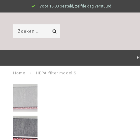
Voor 15.00 besteld, zelfde dag verstuurd
H
Home
/
HEPA filter model S