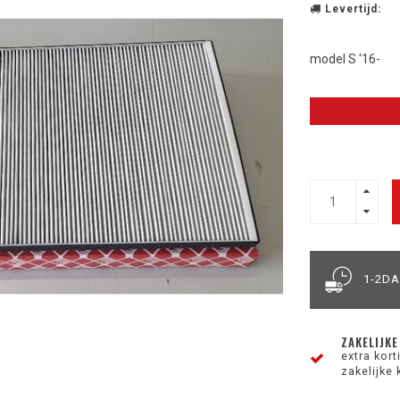
Levertijd:
model S '16-
1-2D
ZAKELIJKE
extra kor
zakelijke 