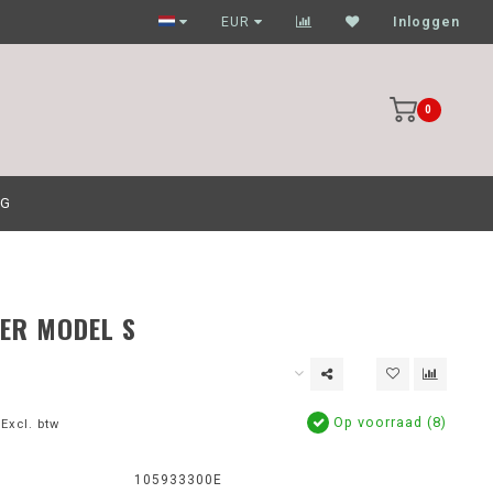
Garagehouders nog scherpere prijzen
EUR
Inloggen
0
OG
TER MODEL S
Op voorraad (8)
Excl. btw
105933300E