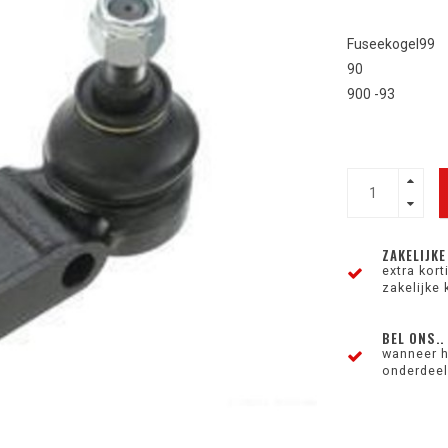
Fuseekogel99
90
900 -93
ZAKELIJKE
extra kor
zakelijke 
BEL ONS..
wanneer h
onderdeel 