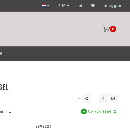
Garagehouders nog scherpere prijzen
EUR
Inloggen
0
OG
GEL
Op voorraad (2)
cl. btw
8993321