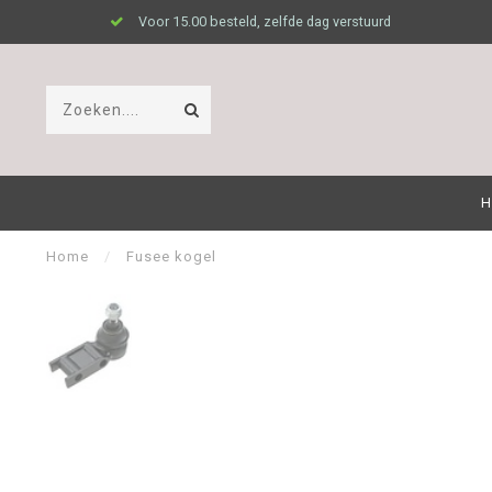
Voor 15.00 besteld, zelfde dag verstuurd
H
Home
/
Fusee kogel