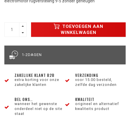
electromotor rugverstelling 9-5 zonder geheugen
TOEVOEGEN AAN
WINKELWAGEN
1-2DAGEN
ZAKELIJKE KLANT B2B
VERZENDING
extra korting voor onze
voor 15.00 besteld,
zakelijke klanten
zelfde dag verzonden
BEL ONS..
KWALITEIT
wanneer het gewenste
origineel en alternatief
onderdeel niet op de site
kwaliteits product
staat