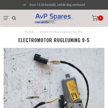
Voor 15.00 besteld, zelfde dag verstuurd
0
Home
/
electromotor rugleuning 9-5
ELECTROMOTOR RUGLEUNING 9-5