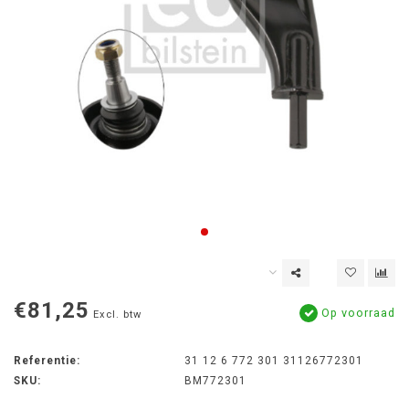
€81,25
Op voorraad
Excl. btw
Referentie:
31 12 6 772 301 31126772301
SKU:
BM772301