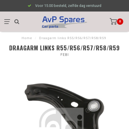
Voor 15.00 besteld, zelfde dag verstuurd
0
Home
/
Draagarm links R55/R56/R57/R58/R59
DRAAGARM LINKS R55/R56/R57/R58/R59
FEBI