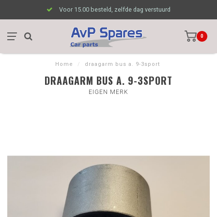
Voor 15.00 besteld, zelfde dag verstuurd
0
Home
/
draagarm bus a. 9-3sport
DRAAGARM BUS A. 9-3SPORT
EIGEN MERK