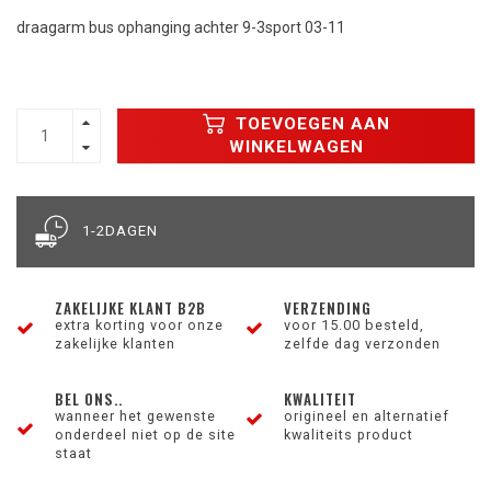
draagarm bus ophanging achter 9-3sport 03-11
TOEVOEGEN AAN
WINKELWAGEN
1-2DAGEN
ZAKELIJKE KLANT B2B
VERZENDING
extra korting voor onze
voor 15.00 besteld,
zakelijke klanten
zelfde dag verzonden
BEL ONS..
KWALITEIT
wanneer het gewenste
origineel en alternatief
onderdeel niet op de site
kwaliteits product
staat