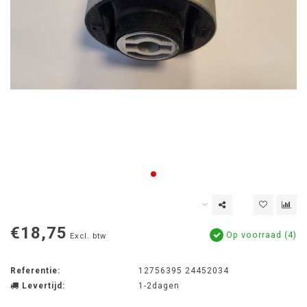
€18,75
Op voorraad (4)
Excl. btw
Referentie:
12756395 24452034
Levertijd:
1-2dagen