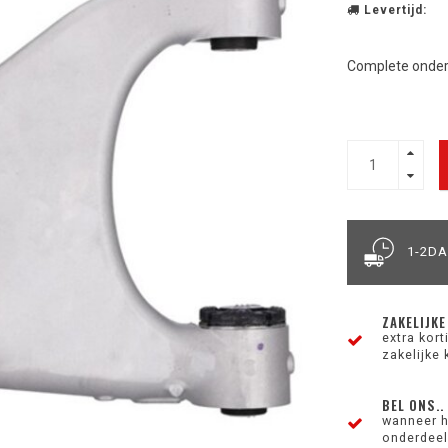
Levertijd:
Complete onder
1-2D
ZAKELIJKE
extra kor
zakelijke 
BEL ONS..
wanneer h
onderdeel 