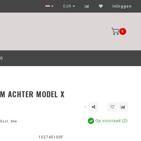
Garagehouders nog scherpere prijzen
EUR
Inloggen
0
OG
M ACHTER MODEL X
Op voorraad (2)
Excl. btw
102745100F