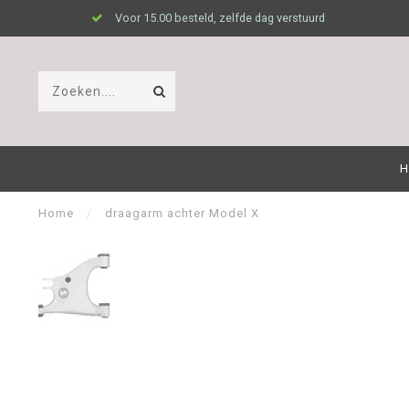
Voor 15.00 besteld, zelfde dag verstuurd
H
Home
/
draagarm achter Model X