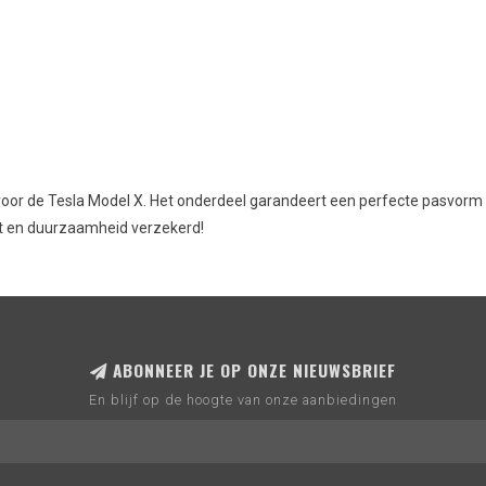
 de Tesla Model X. Het onderdeel garandeert een perfecte pasvorm en z
it en duurzaamheid verzekerd!
ABONNEER JE OP ONZE NIEUWSBRIEF
En blijf op de hoogte van onze aanbiedingen