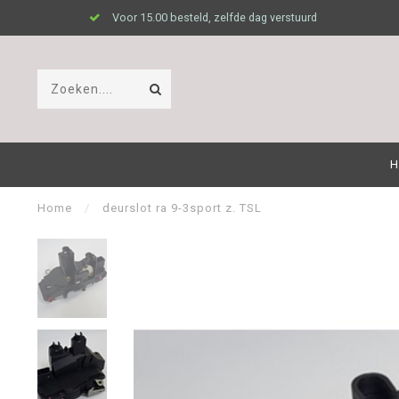
Voor 15.00 besteld, zelfde dag verstuurd
H
Home
/
deurslot ra 9-3sport z. TSL