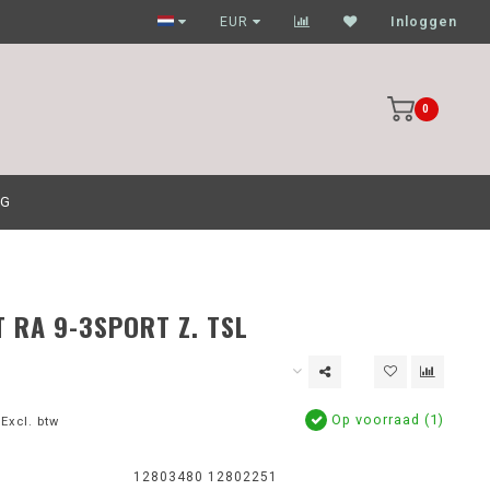
Garagehouders nog scherpere prijzen
EUR
Inloggen
0
OG
 RA 9-3SPORT Z. TSL
Op voorraad (1)
Excl. btw
12803480 12802251