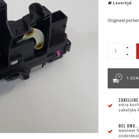
Levertijd:
Origineel portie
1-2D
ZAKELIJKE
extra kor
zakelijke 
BEL ONS..
wanneer h
onderdeel 