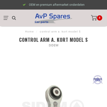
OEM en premium aftermarket onderdelen
0
Home
/
control arm a. kort model S
CONTROL ARM A. KORT MODEL S
SIDEM