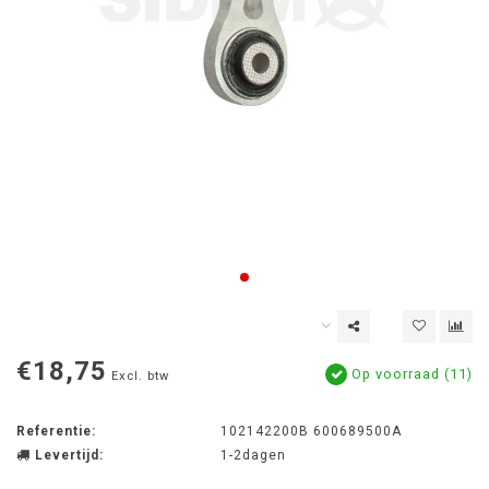
€18,75
Op voorraad (11)
Excl. btw
Referentie:
102142200B 600689500A
Levertijd:
1-2dagen