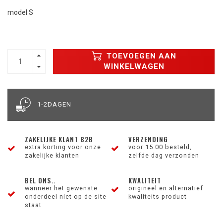
model S
TOEVOEGEN AAN
WINKELWAGEN
1-2DAGEN
ZAKELIJKE KLANT B2B
VERZENDING
extra korting voor onze
voor 15.00 besteld,
zakelijke klanten
zelfde dag verzonden
BEL ONS..
KWALITEIT
wanneer het gewenste
origineel en alternatief
onderdeel niet op de site
kwaliteits product
staat