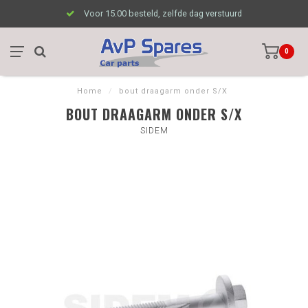
Voor 15.00 besteld, zelfde dag verstuurd
0
Home
/
bout draagarm onder S/X
BOUT DRAAGARM ONDER S/X
SIDEM