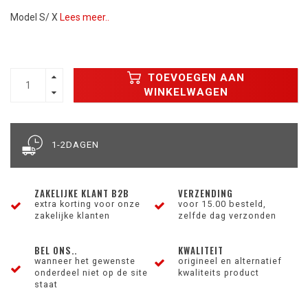
Model S/ X
Lees meer..
TOEVOEGEN AAN
WINKELWAGEN
1-2DAGEN
ZAKELIJKE KLANT B2B
VERZENDING
extra korting voor onze
voor 15.00 besteld,
zakelijke klanten
zelfde dag verzonden
BEL ONS..
KWALITEIT
wanneer het gewenste
origineel en alternatief
onderdeel niet op de site
kwaliteits product
staat