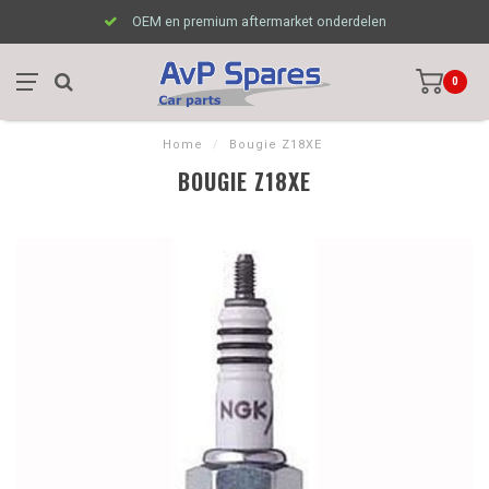
OEM en premium aftermarket onderdelen
0
Home
/
Bougie Z18XE
BOUGIE Z18XE