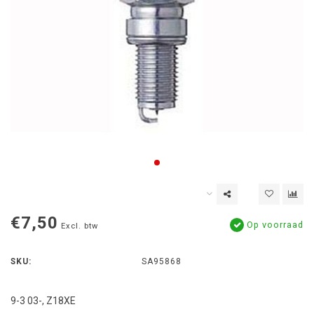
€7,50
Op voorraad
Excl. btw
SKU:
SA95868
9-3 03-, Z18XE