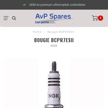
OEM en premium aftermarket onderdelen
0
Home
/
Bougie BCPR7ESII
BOUGIE BCPR7ESII
NGK