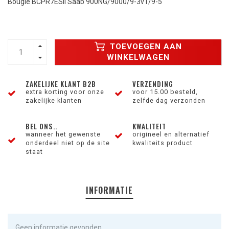
Bougie BCPR7ESII Saab 900NG/9000/9-3v1/9-5
TOEVOEGEN AAN
WINKELWAGEN
ZAKELIJKE KLANT B2B
VERZENDING
extra korting voor onze
voor 15.00 besteld,
zakelijke klanten
zelfde dag verzonden
BEL ONS..
KWALITEIT
wanneer het gewenste
origineel en alternatief
onderdeel niet op de site
kwaliteits product
staat
INFORMATIE
Geen informatie gevonden