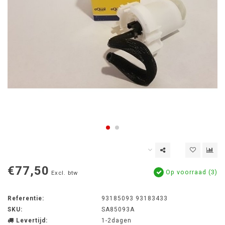
€77,50
Op voorraad (3)
Excl. btw
Referentie:
93185093 93183433
SKU:
SA85093A
Levertijd:
1-2dagen