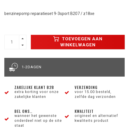
benzinepomp reparatieset 9-3sport B207 / z18xe
TOEVOEGEN AAN
WINKELWAGEN
1-2DAGEN
ZAKELIJKE KLANT B2B
VERZENDING
extra korting voor onze
voor 15.00 besteld,
zakelijke klanten
zelfde dag verzonden
BEL ONS..
KWALITEIT
wanneer het gewenste
origineel en alternatief
onderdeel niet op de site
kwaliteits product
staat