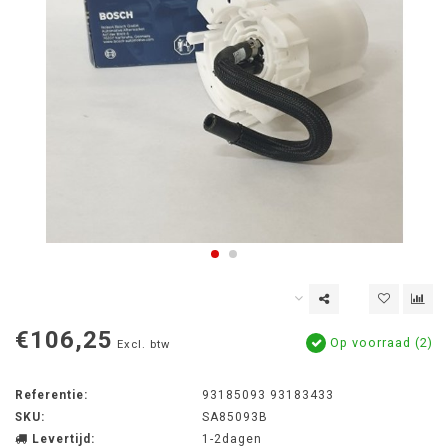
€106,25
Op voorraad (2)
Excl. btw
Referentie:
93185093 93183433
SKU:
SA85093B
Levertijd:
1-2dagen