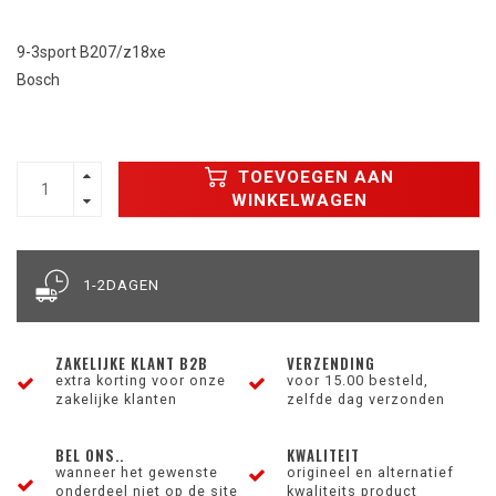
9-3sport B207/z18xe
Bosch
TOEVOEGEN AAN
WINKELWAGEN
1-2DAGEN
ZAKELIJKE KLANT B2B
VERZENDING
extra korting voor onze
voor 15.00 besteld,
zakelijke klanten
zelfde dag verzonden
BEL ONS..
KWALITEIT
wanneer het gewenste
origineel en alternatief
onderdeel niet op de site
kwaliteits product