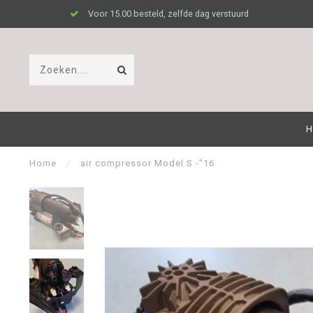
Voor 15.00 besteld, zelfde dag verstuurd
H
Home
/
air compressor Model S -"16