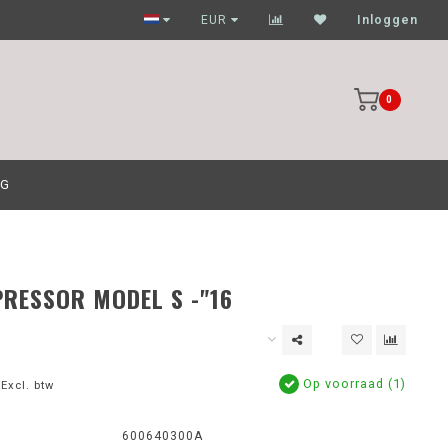
Garagehouders nog scherpere prijzen
EUR
Inloggen
0
OG
RESSOR MODEL S -"16
Op voorraad (1)
Excl. btw
600640300A