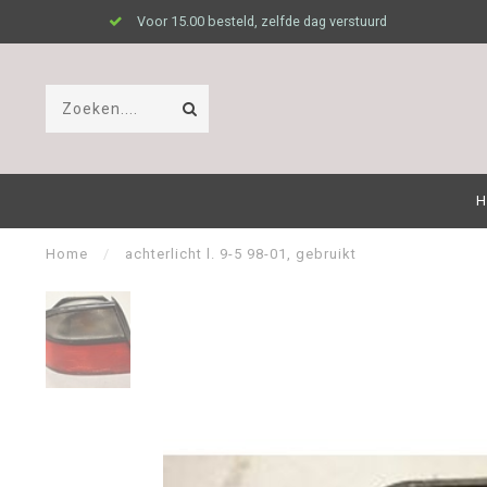
Voor 15.00 besteld, zelfde dag verstuurd
H
Home
/
achterlicht l. 9-5 98-01, gebruikt