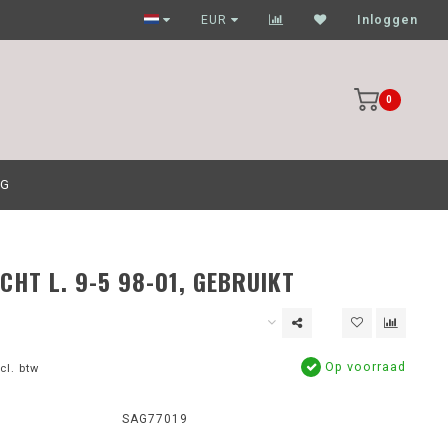
Garagehouders nog scherpere prijzen
EUR
Inloggen
0
OG
CHT L. 9-5 98-01, GEBRUIKT
Op voorraad
cl. btw
SAG77019