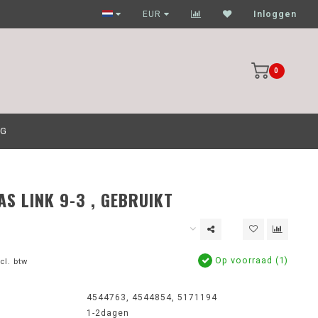
Garagehouders nog scherpere prijzen
EUR
Inloggen
0
OG
AS LINK 9-3 , GEBRUIKT
Op voorraad (1)
cl. btw
4544763, 4544854, 5171194
1-2dagen