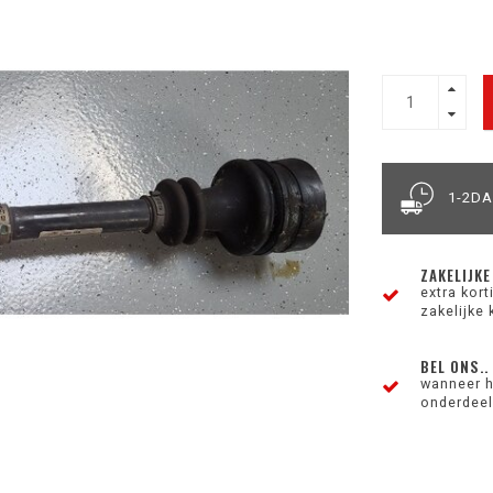
1-2D
ZAKELIJKE
extra kor
zakelijke 
BEL ONS..
wanneer h
onderdeel 