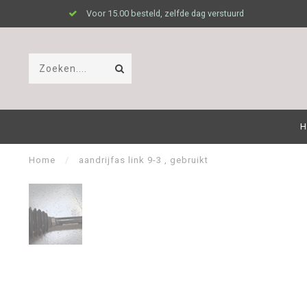
Voor 15.00 besteld, zelfde dag verstuurd
H
Home
/
aandrijfas link 9-3 , gebruikt